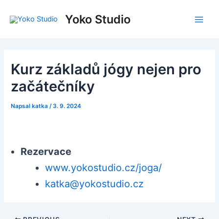
Přeskočit
Post
Main
Yoko Studio
na
navigation
Men
obsah
Kurz základů jógy nejen pro
začátečníky
Napsal
katka
/
3. 9. 2024
Rezervace
www.yokostudio.cz/joga/
katka@yokostudio.cz