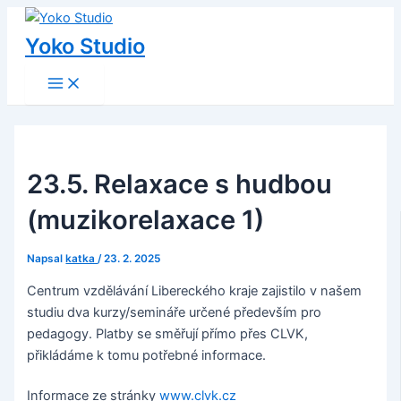
Main
Přeskočit
Post
Menu
na
navigation
Yoko Studio
obsah
23.5. Relaxace s hudbou
(muzikorelaxace 1)
Napsal
katka
/
23. 2. 2025
Centrum vzdělávání Libereckého kraje zajistilo v našem
studiu dva kurzy/semináře určené především pro
pedagogy. Platby se směřují přímo přes CLVK,
přikládáme k tomu potřebné informace.
Informace ze stránky
www.clvk.cz